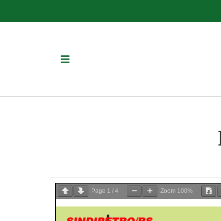
Page
1
/
4
Zoom
100%