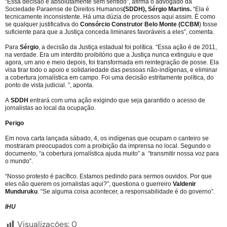
“Essa decisão é absolutamente sem sentido”, afirma o advogado da
Sociedade Paraense de Direitos Humanos
(SDDH), Sérgio Martins.
“Ela é
tecnicamente inconsistente. Há uma dúzia de processos aqui assim. É como
se qualquer justificativa do
Consórcio Construtor Belo Monte (CCBM
) fosse
suficiente para que a Justiça conceda liminares favoráveis a eles”, comenta.
Para
Sérgio
, a decisão da Justiça estadual foi política. “Essa ação é de 2011,
na verdade. Era um interdito proibitório que a Justiça nunca extinguiu e que
agora, um ano e meio depois, foi transformada em reintegração de posse. Ela
visa tirar todo o apoio e solidariedade das pessoas não-indígenas, e eliminar
a cobertura jornalística em campo. Foi uma decisão estritamente política, do
ponto de vista judicial. ”, aponta.
A
SDDH
entrará com uma ação exigindo que seja garantido o acesso de
jornalistas ao local da ocupação.
Perigo
Em nova carta lançada sábado, 4, os indígenas que ocupam o canteiro se
mostraram preocupados com a proibição da imprensa no local. Segundo o
documento, “a cobertura jornalística ajuda muito” a “transmitir nossa voz para
o mundo”.
“Nosso protesto é pacífico. Estamos pedindo para sermos ouvidos. Por que
eles não querem os jornalistas aqui?”, questiona o guerreiro
Valdenir
Munduruku
. “Se alguma coisa acontecer, a responsabilidade é do governo”.
IHU
Visualizações:
0