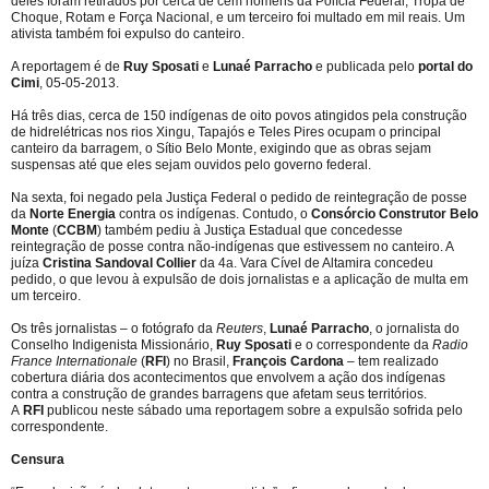
deles foram retirados por cerca de cem homens da Polícia Federal, Tropa de
Choque, Rotam e Força Nacional, e um terceiro foi multado em mil reais. Um
ativista também foi expulso do canteiro.
A reportagem é de
Ruy Sposati
e
Lunaé Parracho
e publicada pelo
portal do
Cimi
, 05-05-2013.
Há três dias, cerca de 150 indígenas de oito povos atingidos pela construção
de hidrelétricas nos rios Xingu, Tapajós e Teles Pires ocupam o principal
canteiro da barragem, o Sítio Belo Monte, exigindo que as obras sejam
suspensas até que eles sejam ouvidos pelo governo federal.
Na sexta, foi negado pela Justiça Federal o pedido de reintegração de posse
da
Norte Energia
contra os indígenas. Contudo, o
Consórcio Construtor Belo
Monte
(
CCBM
) também pediu à Justiça Estadual que concedesse
reintegração de posse contra não-indígenas que estivessem no canteiro. A
juíza
Cristina Sandoval Collier
da 4a. Vara Cível de Altamira concedeu
pedido, o que levou à expulsão de dois jornalistas e a aplicação de multa em
um terceiro.
Os três jornalistas – o fotógrafo da
Reuters
,
Lunaé Parracho
, o jornalista do
Conselho Indigenista Missionário,
Ruy Sposati
e o correspondente da
Radio
France Internationale
(
RFI
) no Brasil,
François Cardona
– tem realizado
cobertura diária dos acontecimentos que envolvem a ação dos indígenas
contra a construção de grandes barragens que afetam seus territórios.
A
RFI
publicou neste sábado uma reportagem sobre a expulsão sofrida pelo
correspondente.
Censura