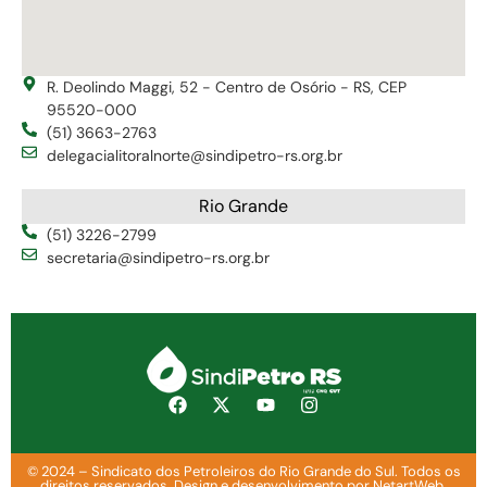
R. Deolindo Maggi, 52 - Centro de Osório - RS, CEP
95520-000
(51) 3663-2763
delegacialitoralnorte@sindipetro-rs.org.br
Rio Grande
(51) 3226-2799
secretaria@sindipetro-rs.org.br
© 2024 – Sindicato dos Petroleiros do Rio Grande do Sul. Todos os
direitos reservados. Design e desenvolvimento por NetartWeb.