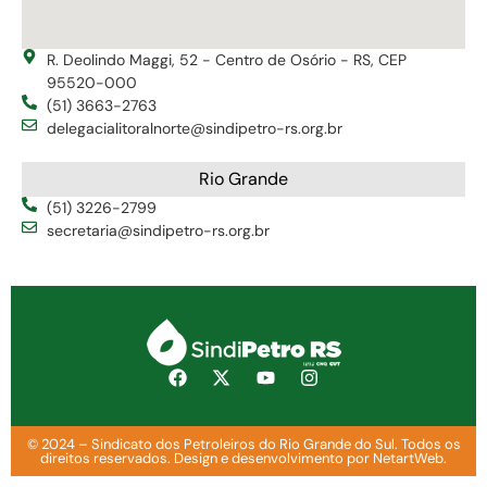
R. Deolindo Maggi, 52 - Centro de Osório - RS, CEP
95520-000
(51) 3663-2763
delegacialitoralnorte@sindipetro-rs.org.br
Rio Grande
(51) 3226-2799
secretaria@sindipetro-rs.org.br
© 2024 – Sindicato dos Petroleiros do Rio Grande do Sul. Todos os
direitos reservados. Design e desenvolvimento por NetartWeb.