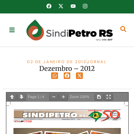
02 DE JANEIRO DE 2013
JORNAL
Dezembro – 2012
Page
1
/
4
Zoom
100%