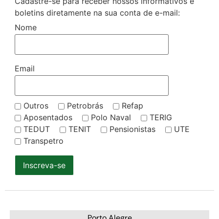
Cadastre-se para receber nossos informativos e
boletins diretamente na sua conta de e-mail:
Nome
Email
Outros
Petrobrás
Refap
Aposentados
Polo Naval
TERIG
TEDUT
TENIT
Pensionistas
UTE
Transpetro
Inscreva-se
Porto Alegre