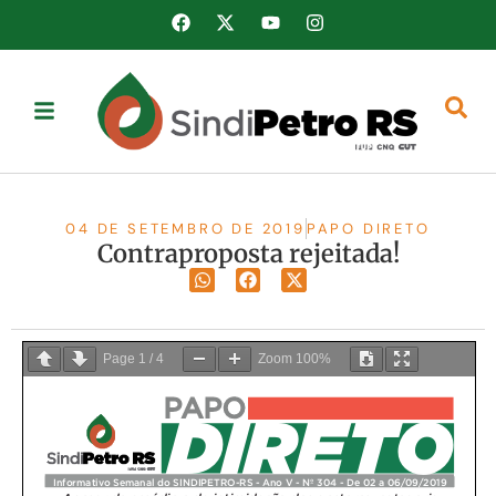
04 DE SETEMBRO DE 2019
PAPO DIRETO
Contraproposta rejeitada!
Page
1
/
4
Zoom
100%