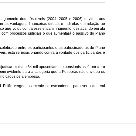
 pagamento dos três níveis (2004, 2005 e 2006) devidos aos
m as vantagens financeiras diretas e indiretas em relação ao
 único que votou contra esse encaminhamento, destacando em ata
o com processos judiciais o que aumentará o passivo do Plano
elebrado entre os participantes e as patrocinadoras do Plano
is, está se posicionando contra a vontade dos participantes e
judicar mais de 34 mil aposentados e pensionistas, é um claro
bém evidente para a categoria que a Petrobrás não envidou os
 indicados pela empresa.
ial. Estão vergonhosamente se escondendo para ver o que vai