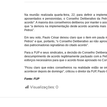
Na reunião realizada quarta-feira, 22, para definir a imp
aposentados e pensionistas, o Conselho Deliberativo da Petr
acordo”. A maioria dos conselheiros deliberou por manter o as
que “a demora na implementação deste acordo acarreta mais p
Petros”.
Em seu voto, Paulo César deixou claro que o item em pauta n
Petros” e que, portanto, “o Conselho Deliberativo ao não apr
das patrocinadoras signatárias do citado acordo”.
Para a FUP e seus sindicatos, a decisão do Conselho Delibera
descumprimento de acordo legitimamente pactuado com a Petro
esforços necessários para que o acordo fosse aprovado no Cons
“Ficou claro que estes conselheiros na realidade estão se 
acontecer depois de domingo”, criticou o diretor da FUP, Paulo 
Fonte: FUP
Visualizações:
0