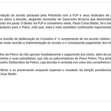
lementação do acordo pactuado pela Petrobrás com a FUP e seus sindicatos de
os adiou a decisão, alegando necessitar de “pareceres técnicos que demonstre
sunto em pauta. O diretor da FUP e conselheiro eleito, Paulo César Martin, foi o
rejuízo para o Plano, visto que, mais e mais assistidos continuarão ingressand
a reunião de deliberação do Conselho é “o cumprimento de um acordo coletivo c
ovar nesta reunião a implementação do acordo e o consequente pagamento dos níve
tivo da Petros de não aprovar imediatamente o pagamento dos níveis, além de pre
brás e suas subsidiárias, que são as patrocinadoras do Plano Petros. Fica tam
elho Deliberativo da Petros, cuja decisão é centrada nos votos dos conselheiros
omitindo e se preservando enquanto esperam o resultado da eleição presidenc
César Martin.