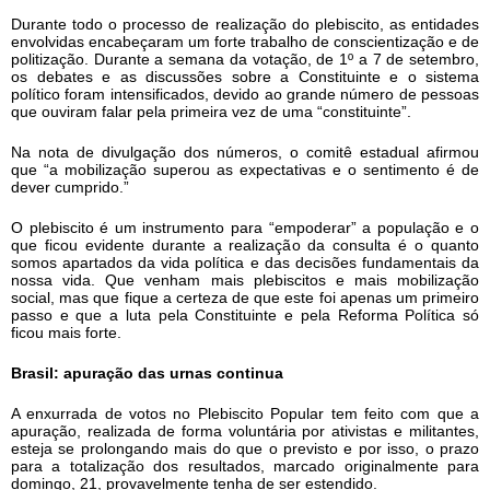
Durante todo o processo de realização do plebiscito, as entidades
envolvidas encabeçaram um forte trabalho de conscientização e de
politização. Durante a semana da votação, de 1º a 7 de setembro,
os debates e as discussões sobre a Constituinte e o sistema
político foram intensificados, devido ao grande número de pessoas
que ouviram falar pela primeira vez de uma “constituinte”.
Na nota de divulgação dos números, o comitê estadual afirmou
que “a mobilização superou as expectativas e o sentimento é de
dever cumprido.”
O plebiscito é um instrumento para “empoderar” a população e o
que ficou evidente durante a realização da consulta é o quanto
somos apartados da vida política e das decisões fundamentais da
nossa vida. Que venham mais plebiscitos e mais mobilização
social, mas que fique a certeza de que este foi apenas um primeiro
passo e que a luta pela Constituinte e pela Reforma Política só
ficou mais forte.
Brasil: apuração das urnas continua
A enxurrada de votos no Plebiscito Popular tem feito com que a
apuração, realizada de forma voluntária por ativistas e militantes,
esteja se prolongando mais do que o previsto e por isso, o prazo
para a totalização dos resultados, marcado originalmente para
domingo, 21, provavelmente tenha de ser estendido.