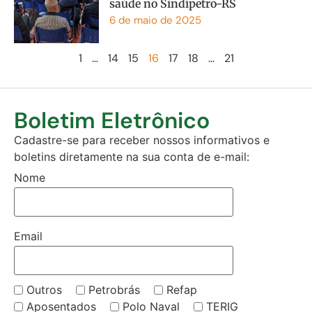
saúde no Sindipetro-RS
6 de maio de 2025
1
…
14
15
16
17
18
…
21
Boletim Eletrônico
Cadastre-se para receber nossos informativos e
boletins diretamente na sua conta de e-mail:
Nome
Email
Outros
Petrobrás
Refap
Aposentados
Polo Naval
TERIG