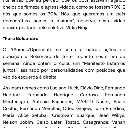
Foi então que eu percebi que os 30% estavam agindo
cheios de firmeza e agressividade, como se fossem 70%. E
nós que somos os 70%. Nós, que queremos um país
democrático, somos a maioria”, observa, neste vídeo
abaixo, postado pelo coletivo Mídia Ninja.
“Fora Bolsonaro”
O #Somos70porcento se soma a outras ações de
oposição a Bolsonaro de forte impacto neste fim de
semana. Ainda ontem circulou um “Manifesto Estamos
juntos“, assinado por personalidades com posições que
vão da esquerda à direita.
Assinam nomes como Luciano Huck, Flávio Dino, Fernando
Haddad, Fernando Henrique Cardoso, Fernanda
Montenegro, Antonio Fagundes, MARCO Nanini, Paulo
Coelho, Fernando Meirelles, Oded Grajew, Luiza Erundina,
Maria Alice Setúbal, Cristovam Buarque, Jean Willys,
Nelson Jobim, Celso Lafer, Tostão, Casagrande, Vahan