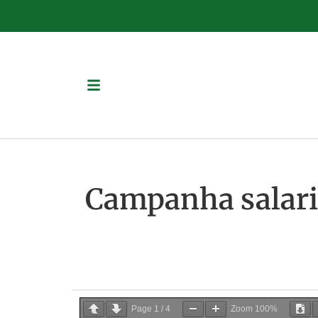
Campanha salaria
Page
1
/
4
Zoom
100%