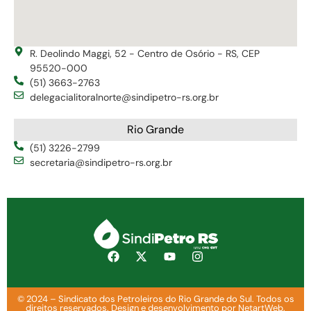
R. Deolindo Maggi, 52 - Centro de Osório - RS, CEP
95520-000
(51) 3663-2763
delegacialitoralnorte@sindipetro-rs.org.br
Rio Grande
(51) 3226-2799
secretaria@sindipetro-rs.org.br
© 2024 – Sindicato dos Petroleiros do Rio Grande do Sul. Todos os
direitos reservados. Design e desenvolvimento por NetartWeb.