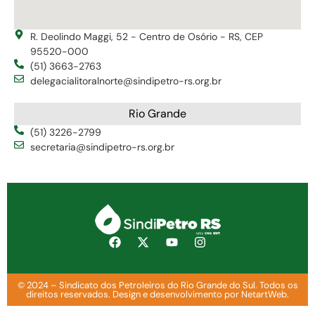
R. Deolindo Maggi, 52 - Centro de Osório - RS, CEP
95520-000
(51) 3663-2763
delegacialitoralnorte@sindipetro-rs.org.br
Rio Grande
(51) 3226-2799
secretaria@sindipetro-rs.org.br
© 2024 – Sindicato dos Petroleiros do Rio Grande do Sul. Todos os
direitos reservados. Design e desenvolvimento por NetartWeb.