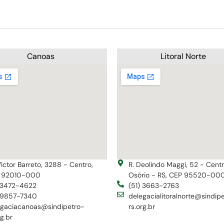
Canoas
Litoral Norte
Victor Barreto, 3288 - Centro,
R. Deolindo Maggi, 52 - Cent
 92010-000
Osório - RS, CEP 95520-00
) 3472-4622
(51) 3663-2763
) 9857-7340
delegacialitoralnorte@sindip
egaciacanoas@sindipetro-
rs.org.br
rg.br