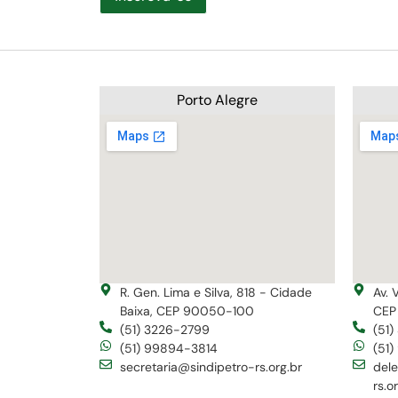
Porto Alegre
R. Gen. Lima e Silva, 818 - Cidade
Av. 
Baixa, CEP 90050-100
CEP
(51) 3226-2799
(51
(51) 99894-3814
(51
secretaria@sindipetro-rs.org.br
del
rs.o