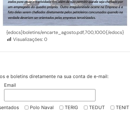
{edocs}boletins/encarte_agosto.pdf,700,1000{/edocs}
Visualizações:
0
s e boletins diretamente na sua conta de e-mail:
Email
sentados
Polo Naval
TERIG
TEDUT
TENIT