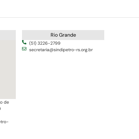
Rio Grande
(51) 3226-2799
secretaria@sindipetro-rs.org.br
ro de
0
etro-