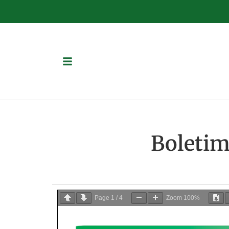
Boletim
Page
1
/
4
Zoom
100%