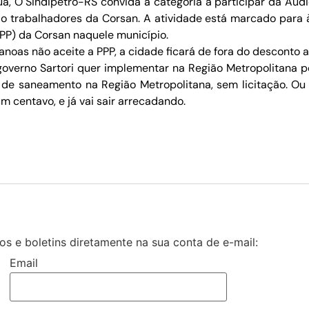
a, O Sindipetro-RS convida a categoria a participar da Aud
o trabalhadores da Corsan. A atividade está marcado para à
PPP) da Corsan naquele município.
noas não aceite a PPP, a cidade ficará de fora do desconto a
verno Sartori quer implementar na Região Metropolitana pod
 de saneamento na Região Metropolitana, sem licitação. Ou se
m centavo, e já vai sair arrecadando.
s e boletins diretamente na sua conta de e-mail:
Email