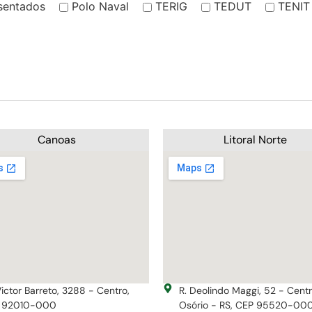
sentados
Polo Naval
TERIG
TEDUT
TENIT
Canoas
Litoral Norte
Victor Barreto, 3288 - Centro,
R. Deolindo Maggi, 52 - Cent
 92010-000
Osório - RS, CEP 95520-00