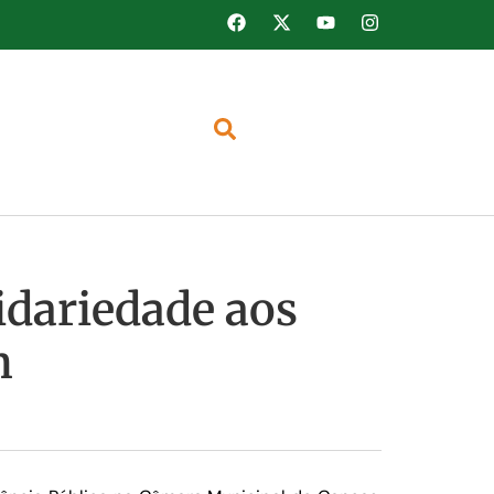
idariedade aos
n