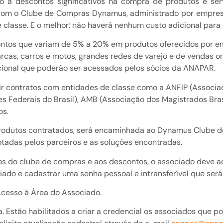
o a descontos significativos na compra de produtos e ser
 com o Clube de Compras Dynamus, administrado por empresa
 classe. E o melhor: não haverá nenhum custo adicional para
tos que variam de 5% a 20% em produtos oferecidos por em
rcas, carros e motos, grandes redes de varejo e de vendas on
cional que poderão ser acessados pelos sócios da ANAPAR.
r contratos com entidades de classe como a ANFIP (Associaç
es Federais do Brasil), AMB (Associação dos Magistrados Brasi
os.
produtos contratados, será encaminhada ao Dynamus Clube 
adas pelos parceiros e as soluções encontradas.
ios do clube de compras e aos descontos, o associado deve a
ado e cadastrar uma senha pessoal e intransferível que será 
 Acesso à Área do Associado.
ta. Estão habilitados a criar a credencial os associados que