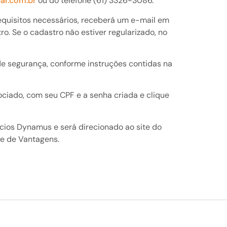
ar.com.br
ou do telefone (61) 3326-3086.
requisitos necessários, receberá um e-mail em
. Se o cadastro não estiver regularizado, no
de segurança, conforme instruções contidas na
sociado, com seu CPF e a senha criada e clique
ícios Dynamus e será direcionado ao site do
be de Vantagens.