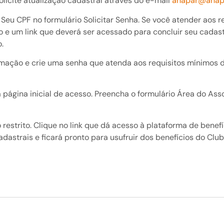
icite atualização cadastral através do e-mail
anapar@anap
 Seu CPF no formulário Solicitar Senha. Se você atender aos 
 um link que deverá ser acessado para concluir seu cadastro
.
formação e crie uma senha que atenda aos requisitos mínimos 
a página inicial de acesso. Preencha o formulário Área do As
 restrito. Clique no link que dá acesso à plataforma de benef
astrais e ficará pronto para usufruir dos benefícios do Clu