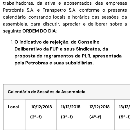
trabalhadoras, da ativa e aposentados, das empresas
Petrobrás S.A. e Transpetro S.A. conforme o presente
calendário, constando locais e horários das sessões, da
assembleia, para discutir, apreciar e deliberar sobre a
seguinte
ORDEM DO DIA
:
O indicativo de
rejeição
, do Conselho
Deliberativo da FUP e seus Sindicatos, da
proposta de regramentos de PLR, apresentada
pela Petrobras e suas subsidiárias.
Calendário de Sessões da Assembleia
Local
10/12/2018
11/12/2018
12/12/2018
13/12
(2ª-f)
(3ª-f)
(4ª-f)
(5ª-f