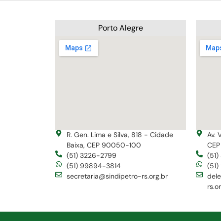
Porto Alegre
R. Gen. Lima e Silva, 818 - Cidade
Av. 
Baixa, CEP 90050-100
CEP
(51) 3226-2799
(51
(51) 99894-3814
(51
secretaria@sindipetro-rs.org.br
del
rs.o