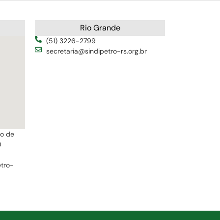
Rio Grande
(51) 3226-2799
secretaria@sindipetro-rs.org.br
ro de
0
etro-