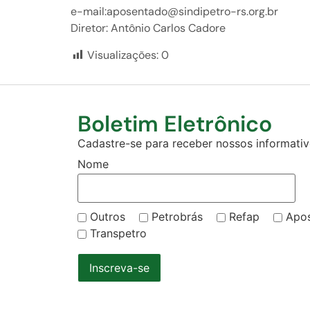
e-mail:aposentado@sindipetro-rs.org.br
Diretor: Antônio Carlos Cadore
Visualizações:
0
Boletim Eletrônico
Cadastre-se para receber nossos informativo
Nome
Outros
Petrobrás
Refap
Apo
Transpetro
Inscreva-se