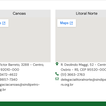
Canoas
Litoral Norte
Victor Barreto, 3288 - Centro,
R. Deolindo Maggi, 52 - Cent
 92010-000
Osório - RS, CEP 95520-00
) 3472-4622
(51) 3663-2763
) 9857-7340
delegacialitoralnorte@sindip
egaciacanoas@sindipetro-
rs.org.br
rg.br