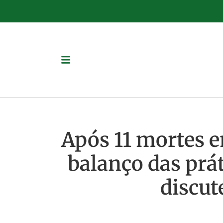
Após 11 mortes e
balanço das prá
discut