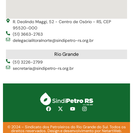
R. Deolindo Maggi, 52 - Centro de Osório - RS, CEP
95520-000
(51) 3663-2763
delegacialitoralnorte@sindipetro-rs.org.br
Rio Grande
(51) 3226-2799
secretaria@sindipetro-rs.org.br
© 2024 – Sindicato dos Petroleiros do Rio Grande do Sul. Todos os
direitos reservados. Design e desenvolvimento por NetartWeb.