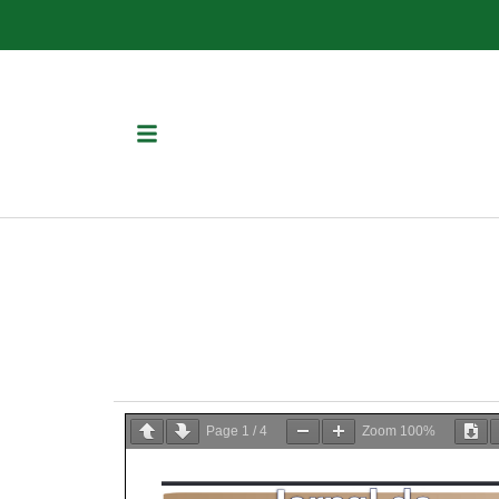
Page
1
/
4
Zoom
100%