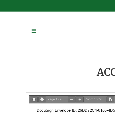
ACO
Page
1
/
96
Zoom
100%