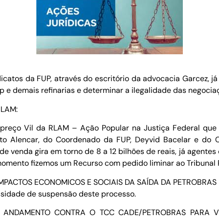
atos da FUP, através do escritório da advocacia Garcez, já
ap e demais refinarias e determinar a ilegalidade das negoc
RLAM:
o preço Vil da RLAM – Ação Popular na Justiça Federal qu
o Alencar, do Coordenado da FUP, Deyvid Bacelar e do C
de venda gira em torno de 8 a 12 bilhões de reais, já agen
 momento fizemos um Recurso com pedido liminar ao Tribunal 
MPACTOS ECONOMICOS E SOCIAIS DA SAÍDA DA PETROBRAS NA
ssidade de suspensão deste processo.
M ANDAMENTO CONTRA O TCC CADE/PETROBRAS PARA V