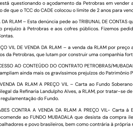
está questionando o açodamento da Petrobras em vender a
o de que o TCC do CADE colocou o limite de 2 anos para ven
A RLAM – Esta denúncia pede ao TRIBUNAL DE CONTAS que s
 prejuízo à Petrobras e aos cofres públicos. Fizemos ped
ontas.
 VIL DE VENDA DA RLAM – a venda da RLAM por preço aba
rios da Petrobras, que lutam por construir uma companhia fort
ESSO AO CONTEÚDO DO CONTRATO PETROBRAS/MUBADALA – 
 ampliam ainda mais os gravíssimos prejuízos do Patrimônio P
DA DA RLAM A PREÇO VIL – Carta ao Fundo Soberano M
gal da Refinaria Landulpho Alves, a RLAM, por tratar-se de
a regulamentação do Fundo.
BES CONTRA A VENDA DA RLAM A PREÇO VIL- Carta à EM
ecomende ao FUNDO MUBADALA que desista da compra ilega
abalhadores e povo brasileiros, bem como contrária à própri