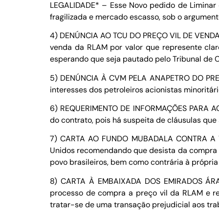
LEGALIDADE* – Esse Novo pedido de Liminar 
fragilizada e mercado escasso, sob o argument
4) DENÚNCIA AO TCU DO PREÇO VIL DE VENDA D
venda da RLAM por valor que represente claro
esperando que seja pautado pelo Tribunal de C
5) DENÚNCIA À CVM PELA ANAPETRO DO PREÇO
interesses dos petroleiros acionistas minoritá
6) REQUERIMENTO DE INFORMAÇÕES PARA AC
do contrato, pois há suspeita de cláusulas que
7) CARTA AO FUNDO MUBADALA CONTRA A VEN
Unidos recomendando que desista da compra ile
povo brasileiros, bem como contrária à própri
8) CARTA À EMBAIXADA DOS EMIRADOS ÁRA
processo de compra a preço vil da RLAM e r
tratar-se de uma transação prejudicial aos tr